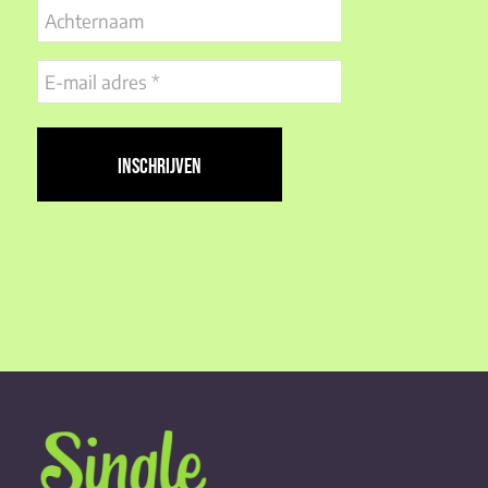
Achternaam
E-
mail
adres
(Vereist)