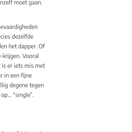
anzelf moet gaan.
atievaardigheden
cies dezelfde
den het dapper. Of
 krijgen. Vooral
is er iets mis met
 in een fijne
llig degene tegen
 op… “single”.