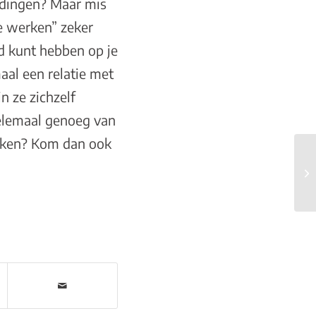
ke dingen? Maar mis
de werken”
zeker
ed kunt hebben op je
aal een relatie met
n ze zichzelf
 helemaal genoeg van
erken? Kom dan ook