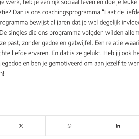
 je werk, heb je een rijk sociaal leven en doe je leu
elatie? Dan is ons coachingsprogramma
“Laat de lief
programma bewijst al jaren dat je wel degelijk invlo
. De singles die ons programma volgden wilden allem
 ze past, zonder gedoe en getwijfel. Een relatie waari
chte liefde ervaren. En dat is ze gelukt. Heb jij ook
latiegedoe en ben je gemotiveerd om aan jezelf te w
n
!