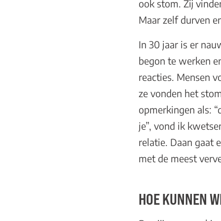
ook stom. Zij vinde
Maar zelf durven en
In 30 jaar is er nau
begon te werken en 
reacties. Mensen v
ze vonden het stom,
opmerkingen als: “d
je”, vond ik kwetse
relatie. Daan gaat
met de meest vervel
HOE KUNNEN WI