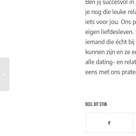
Ben jij succesvol in
je nog die leuke r
iets voor jou. Ons 
eigen liefdesleven
iemand die écht bij
kunnen zijn en ze e
alle dating- en re
eens
met ons prate
Hoe creëer ik seksuele
aantrekkingskracht?
DEEL DIT STUK