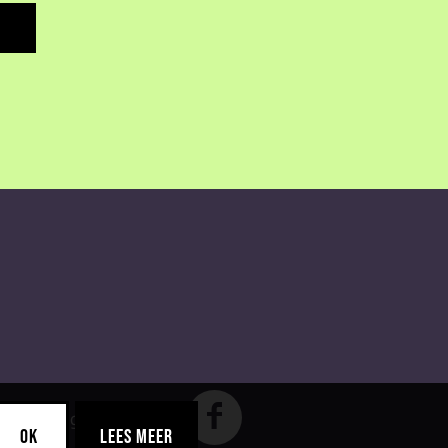
Volg ons:
OK
LEES MEER