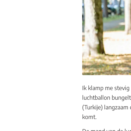
Ik klamp me stevig
luchtballon bungel
(Turkije) langzaam 
komt.