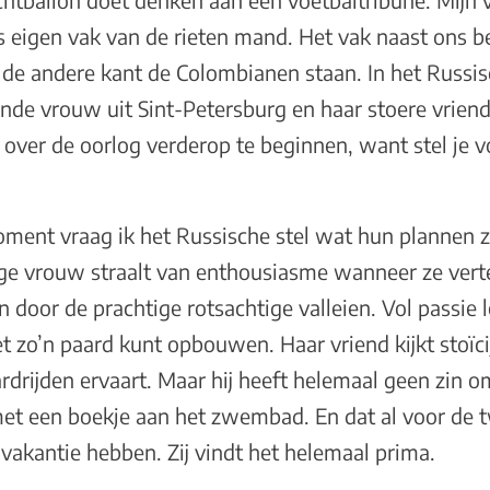
htballon doet denken aan een voetbaltribune. Mijn v
s eigen vak van de rieten mand. Het vak naast ons b
n de andere kant de Colombianen staan. In het Russi
londe vrouw uit Sint-Petersburg en haar stoere vrie
 over de oorlog verderop te beginnen, want stel je v
ent vraag ik het Russische stel wat hun plannen zi
nge vrouw straalt van enthousiasme wanneer ze verte
n door de prachtige rotsachtige valleien. Vol passie l
zo’n paard kunt opbouwen. Haar vriend kijkt stoïcij
rdrijden ervaart. Maar hij heeft helemaal geen zin 
ver met een boekje aan het zwembad. En dat al voor de 
vakantie hebben. Zij vindt het helemaal prima.