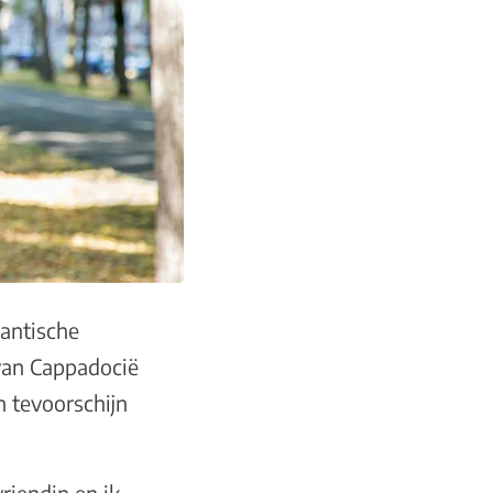
gantische
 van Cappadocië
n tevoorschijn