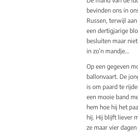
De mand van de luc
bevinden ons in on
Russen, terwijl aa
een dertigjarige b
besluiten maar niet
in zo’n mandje…
Op een gegeven mom
ballonvaart. De jo
is om paard te rijde
een mooie band met 
hem hoe hij het paa
hij. Hij blijft lie
ze maar vier dagen 