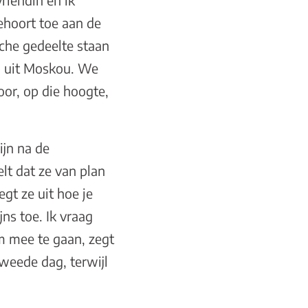
riendin en ik
ehoort toe aan de
sche gedeelte staan
nd uit Moskou. We
oor, op die hoogte,
jn na de
lt dat ze van plan
egt ze uit hoe je
ns toe. Ik vraag
om mee te gaan, zegt
tweede dag, terwijl