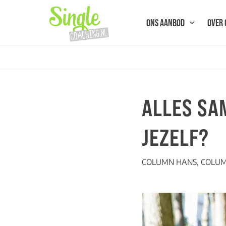
ONS AANBOD
OVER 
ALLES SA
JEZELF?
COLUMN HANS
,
COLU