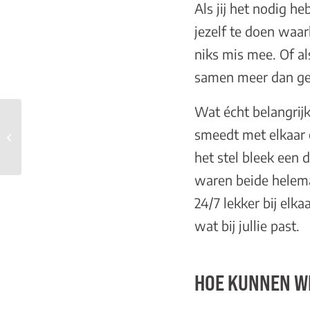
Als jij het nodig h
jezelf te doen waarb
niks mis mee. Of al
samen meer dan gen
Wat écht belangrijk
Seks op je derde date…
smeedt met elkaar 
is dat normaal?
het stel bleek een d
waren beide helema
24/7 lekker bij elk
wat bij jullie past.
HOE KUNNEN WI