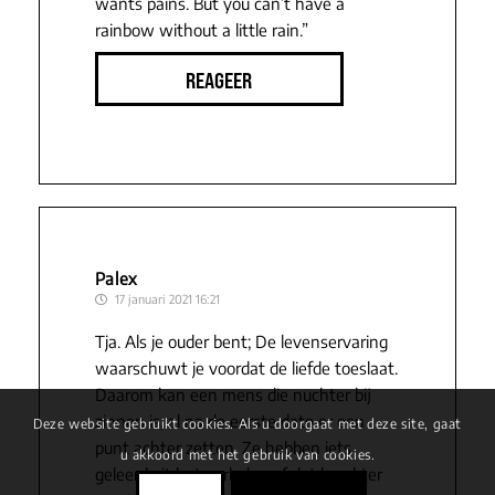
wants pains. But you can’t have a
rainbow without a little rain.”
REAGEER
Palex
17 januari 2021 16:21
Tja. Als je ouder bent; De levenservaring
waarschuwt je voordat de liefde toeslaat.
Daarom kan een mens die nuchter bij
zinnen is, al na de eerste date er een
Deze website gebruikt cookies. Als u doorgaat met deze site, gaat
punt achter zetten. Ze hebben iets
u akkoord met het gebruik van cookies.
geleerd uit het verleden of dat karakter