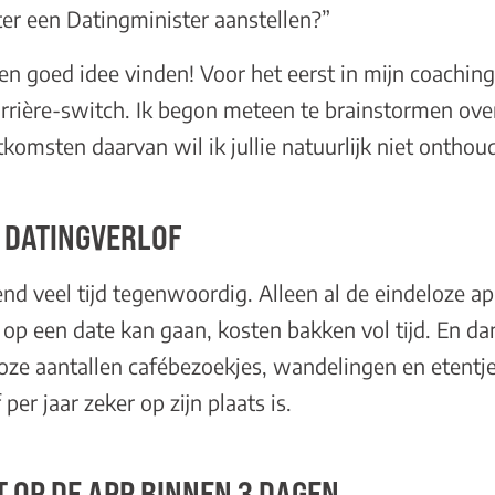
er een Datingminister aanstellen?”
een goed idee vinden! Voor het eerst in mijn coachi
rrière-switch. Ik begon meteen te brainstormen over
komsten daarvan wil ik jullie natuurlijk niet onthou
 DATINGVERLOF
end veel tijd tegenwoordig. Alleen al de eindeloze 
op een date kan gaan, kosten bakken vol tijd. En da
loze aantallen cafébezoekjes, wandelingen en etentje
er jaar zeker op zijn plaats is.
 OP DE APP BINNEN 3 DAGEN