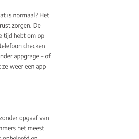
at is normaal? Het
rust zorgen. De
e tijd hebt om op
 telefoon checken
inder appgrage – of
t ze weer een app
s zonder opgaaf van
immers het meest
s onbeleefd en