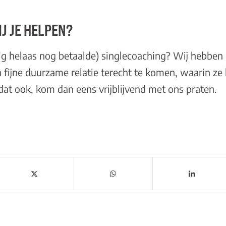
J JE HELPEN?
pig helaas nog betaalde) singlecoaching? Wij hebben a
fijne duurzame relatie terecht te komen, waarin ze 
j dat ook, kom dan eens
vrij
blijvend met ons praten
.