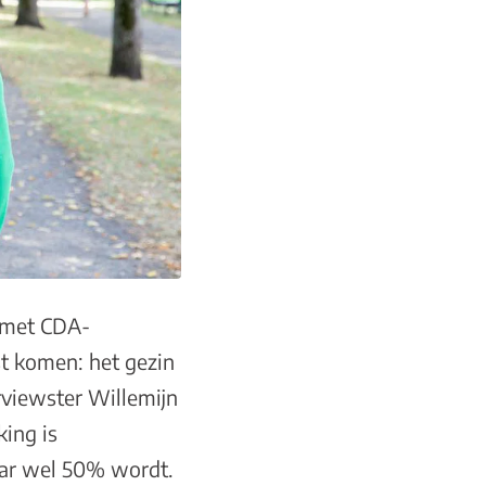
w met CDA-
st komen: het gezin
rviewster Willemijn
ing is
jaar wel 50% wordt.