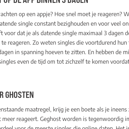
achten op een appje? Hoe snel moet je reageren? W
datende single constant bezighouden en voor veel on
jft voor dat je als datende single maximaal 3 dagen d
e te reageren. Zo weten singles die voortdurend hun
dagen in spanning hoeven te zitten. En hebben de m
ingles even de tijd om tot zichzelf te komen voorda
OR GHOSTEN
nstaande maatregel, krijg je een boete als je ineen
t meer reageert. Geghost worden is tegenwoordig 
deel voor de meeste singles die online daten. Het i