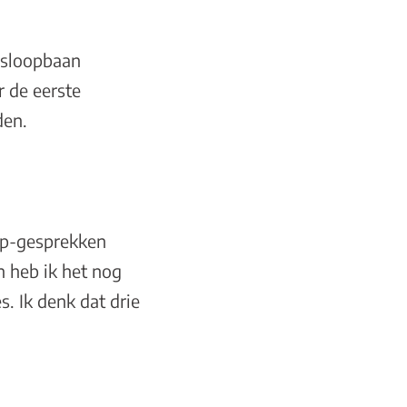
ngsloopbaan
 de eerste
den.
app-gesprekken
n heb ik het nog
s. Ik denk dat drie