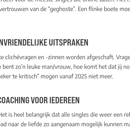
fvertrouwen van de “geghoste”. Een flinke boete moe
NVRIENDELIJKE UITSPRAKEN
jke clichévragen en -zinnen worden afgeschaft. Vrag
 bent zo’n leuke man/vrouw, hoe komt het dat jij no
zeker te kritisch” mogen vanaf 2025 niet meer.
COACHING VOOR IEDEREEN
Het is heel belangrijk dat alle singles die weer een re
pad naar de liefde zo aangenaam mogelijk kunnen ma