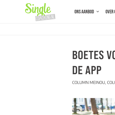
ONS AANBOD
OVER 
BOETES V
DE APP
COLUMN MEINOU
,
COL