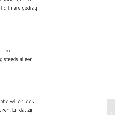
t dit nare gedrag
en en
g steeds alleen
latie willen, ook
ken. En dat zij