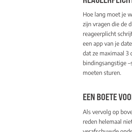
Hoe lang moet je w
zijn vragen die de 
reageerplicht schri
een app van je dat
dat ze maximaal 3 
bindingsangstige –s
moeten sturen.
EEN BOETE VO
Als vervolg op bove
reden helemaal nie
verafschuwde onder