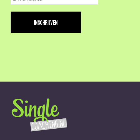
mail
adres
(Vereist)