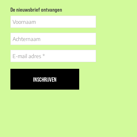
De nieuwsbrief ontvangen
Voornaam
Achternaam
E-
mail
adres
(Vereist)