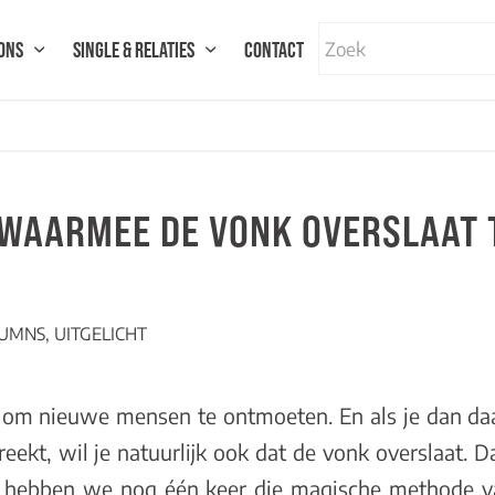
ONS
SINGLE & RELATIES
CONTACT
WAARMEE DE VONK OVERSLAAT T
UMNS
,
UITGELICHT
d om nieuwe mensen te ontmoeten. En als je dan da
eekt, wil je natuurlijk ook dat de vonk overslaat. D
 hebben we nog één keer die magische methode va