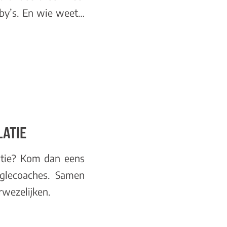
by’s. En wie weet…
LATIE
latie? Kom dan eens
glecoaches. Samen
wezelijken.