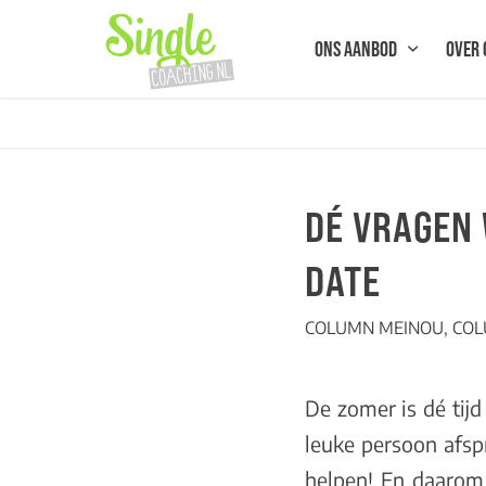
ONS AANBOD
OVER 
DÉ VRAGEN 
DATE
COLUMN MEINOU
,
COL
De zomer is dé tij
leuke persoon afspr
helpen! En daarom