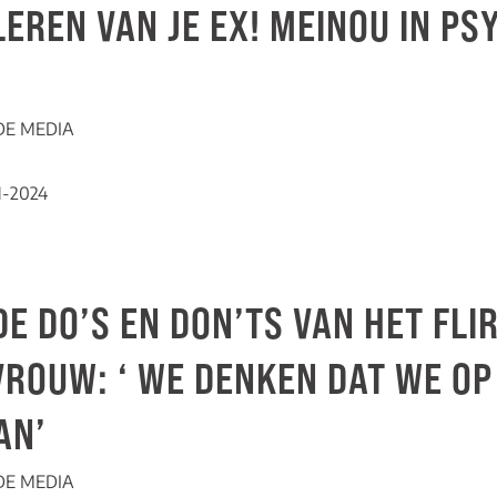
 LEREN VAN JE EX! MEINOU IN P
 DE MEDIA
1-2024
Downloaden
DE DO’S EN DON’TS VAN HET FLI
VROUW: ‘ WE DENKEN DAT WE OP
AN’
 DE MEDIA