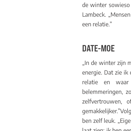
de winter sowieso 
Lambeck. „Mensen 
een relatie.”
DATE-MOE
„In de winter zij
energie. Dat zie ik 
relatie en waar
belemmeringen, zo
zelfvertrouwen, 
gemakkelijker.”Volg
ben zelf leuk. „Eig
laat zien: ik ben e