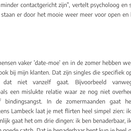
minder contactgericht zijn”, vertelt psycholoog en
staan er door het mooie weer meer voor open en 
n mensen vaker ’date-moe’ en in de zomer hebben w
ook bij mijn klanten. Dat zijn singles die specifiek 
 dat niet vanzelf gaat. Bijvoorbeeld vanweg
als een mislukte relatie waar ze nog niet overhee
of bindingsangst. In de zomermaanden gaat he
ens Lambeck laat je met flirten heel simpel zien: ik
enlijk gaat het om drie dingen: ik ben benaderbaar, ik
en goede catch. Dat je benaderbaar bent kun je heel