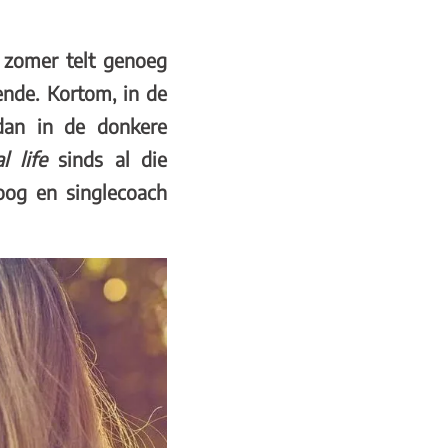
e zomer telt genoeg
ende. Kortom, in de
dan in de donkere
al life
sinds al die
oog en singlecoach