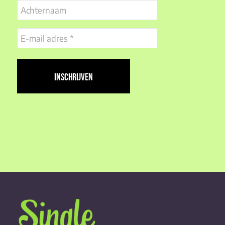
Achternaam
E-
mail
adres
(Vereist)