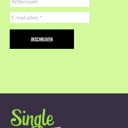
E-
mail
adres
(Vereist)