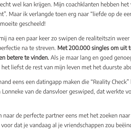
echt wel kan krijgen. Mijn coachklanten hebben het 
ht”. Maar ik verlangde toen erg naar “liefde op de ee
 moeite gescheeld!
ij na een paar keer zo swipen de realiteitszin weer 
erfectie na te streven.
Met 200.000 singles om uit te
en betere te vinden.
Als je maar lang en goed genoeg
, het liefst de rest van mijn leven met het duurste 
and eens een datingapp maken die “Reality Check” h
in Lonneke van de dansvloer geswiped, dat werkte vo
n naar de perfecte partner eens met het zoeken naar
e voor dat je vandaag al je vriendschappen zou beëin