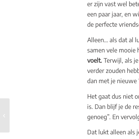
er zijn vast wel be
een paar jaar, en w
de perfecte vriend
Alleen… als dat al 
samen vele mooie 
voelt.
Terwijl, als 
verder zouden hebb
dan met je nieuwe 
Het gaat dus niet o
is. Dan blijf je de
Daten met Vertrouwen:
Lessen van een
genoeg”. En vervol
Zestigjarige Liefde
Dat lukt alleen als