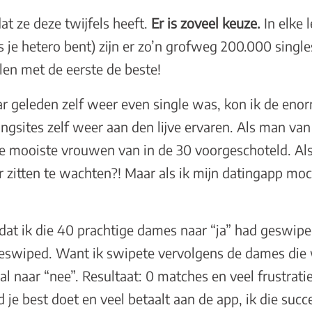
at ze deze twijfels heeft.
Er is zoveel keuze.
In elke 
ls je hetero bent) zijn er zo’n grofweg 200.000 single
elen met de eerste de beste!
ar geleden zelf weer even single was, kon ik de eno
ngsites zelf weer aan den lijve ervaren. Als man van 
e mooiste vrouwen van in de 30 voorgeschoteld. Als
r zitten te wachten?! Maar als ik mijn datingapp mo
at ik die 40 prachtige dames naar “ja” had geswipe
swiped. Want ik swipete vervolgens de dames die 
l naar “nee”. Resultaat: 0 matches en veel frustraties
d je best doet en veel betaalt aan de app, ik die succ