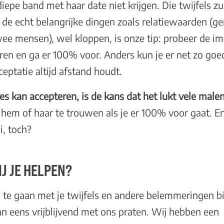
diepe band met haar date niet krijgen. Die twijfels zul
 de echt belangrijke dingen zoals relatiewaarden (ge
wee mensen), wel kloppen, is onze tip: probeer de i
eren en ga er 100% voor. Anders kun je er net zo go
eptatie altijd afstand houdt.
ies kan accepteren, is de kans dat het lukt vele male
t hem of haar te trouwen als je er 100% voor gaat. En
aai, toch?
J JE HELPEN?
m te gaan met je twijfels en andere belemmeringen b
n eens vrijblijvend met ons praten. Wij hebben een