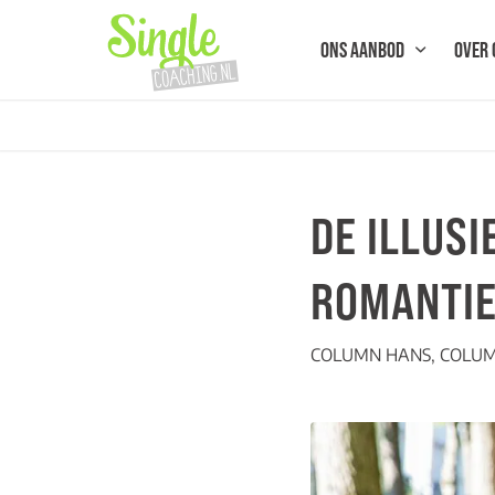
ONS AANBOD
OVER 
DE ILLUSI
ROMANTI
COLUMN HANS
,
COLU