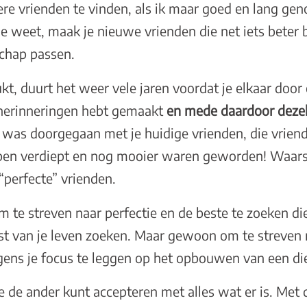
tere vrienden te vinden, als ik maar goed en lang gen
ie weet, maak je nieuwe vrienden die net iets beter b
schap passen.
lukt, duurt het weer vele jaren voordat je elkaar door
herinneringen hebt gemaakt
en mede daardoor dezel
je was doorgegaan met je huidige vrienden, die vrie
en verdiept en nog mooier waren geworden! Waarschi
“perfecte” vrienden.
m te streven naar perfectie en de beste te zoeken di
 rest van je leven zoeken. Maar gewoon om te streven
gens je focus te leggen op het opbouwen van een d
 je de ander kunt accepteren met alles wat er is. Met