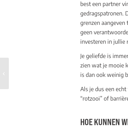
best een partner v
gedragspatronen. De
grenzen aangeven te
geen verantwoordel
investeren in jullie 
Je geliefde is immer
zien wat je mooie k
Eerst maar eens mijn
is dan ook weinig 
eigen ‘rotzooi’ opruimen
Als je dus een echt 
“rotzooi” of barrièr
HOE KUNNEN WI