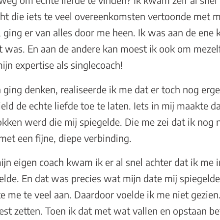
weg om echte liefde te vinden? Ik kwam zelf al snel 
cht die iets te veel overeenkomsten vertoonde met mij
, ging er van alles door me heen. Ik was aan de ene
pt was. En aan de andere kan moest ik ook om mezelf 
jn expertise als singlecoach!
 ging denken, realiseerde ik me dat er toch nog erge
ld de echte liefde toe te laten. Iets in mij maakte d
ken werd die mij spiegelde. Die me zei dat ik nog n
met een fijne, diepe verbinding.
ijn eigen coach kwam ik er al snel achter dat ik me in
lde. En dat was precies wat mijn date mij spiegelde:
e me te veel aan. Daardoor voelde ik me niet gezien.
st zetten. Toen ik dat met wat vallen en opstaan be