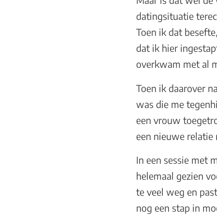
Maar is dat wel de 
datingsituatie tere
Toen ik dat besefte
dat ik hier ingesta
overkwam met al mi
Toen ik daarover na
was die me tegenhie
een vrouw toegetrok
een nieuwe relatie 
In een sessie met m
helemaal gezien voe
te veel weg en past
nog een stap in moe