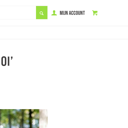
MIJN ACCOUNT
OI’