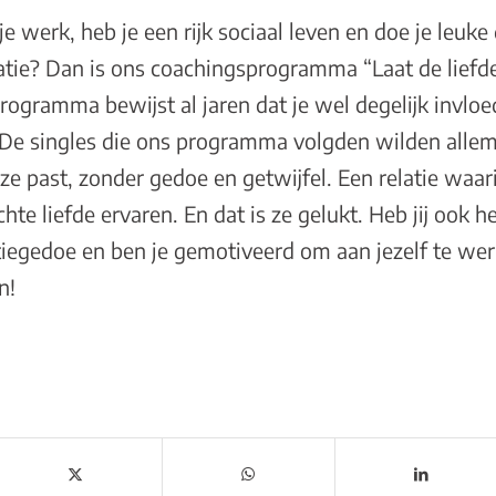
 je werk, heb je een rijk sociaal leven en doe je leu
elatie? Dan is ons coachingsprogramma
“Laat de lief
programma bewijst al jaren dat je wel degelijk invlo
. De singles die ons programma volgden wilden allem
 ze past, zonder gedoe en getwijfel. Een relatie waari
chte liefde ervaren. En dat is ze gelukt. Heb jij ook
latiegedoe en ben je gemotiveerd om aan jezelf te w
n
!