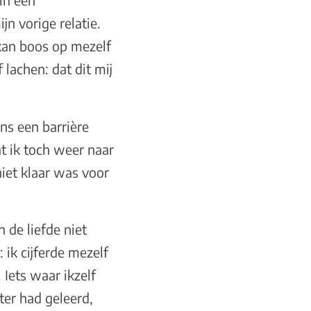
in een
n vorige relatie.
 kan boos op mezelf
lachen: dat dit mij
ns een barrière
at ik toch weer naar
iet klaar was voor
 de liefde niet
 ik cijferde mezelf
 Iets waar ikzelf
ter had geleerd,