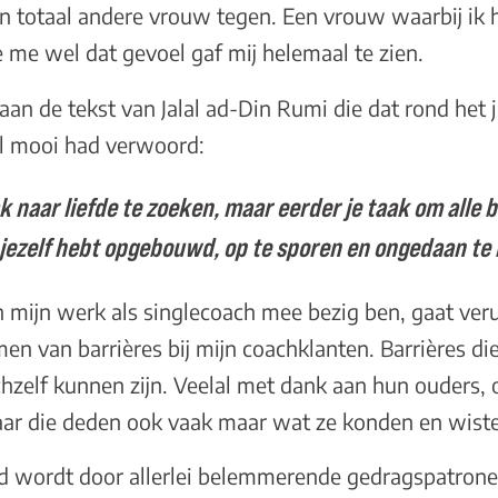
 totaal andere vrouw tegen. Een vrouw waarbij ik 
ie me wel dat gevoel gaf mij helemaal te zien.
an de tekst van Jalal ad-Din Rumi die dat rond het j
l mooi had verwoord:
aak naar liefde te zoeken, maar eerder je taak om alle 
in jezelf hebt opgebouwd, op te sporen en ongedaan t
 in mijn werk als singlecoach mee bezig ben, gaat veru
en van barrières bij mijn coachklanten. Barrières di
chzelf kunnen zijn. Veelal met dank aan hun ouders,
Maar die deden ook vaak maar wat ze konden en wiste
rd wordt door allerlei belemmerende gedragspatrone