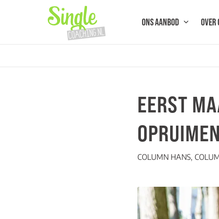
ONS AANBOD
OVER 
EERST MAA
OPRUIME
COLUMN HANS
,
COLU