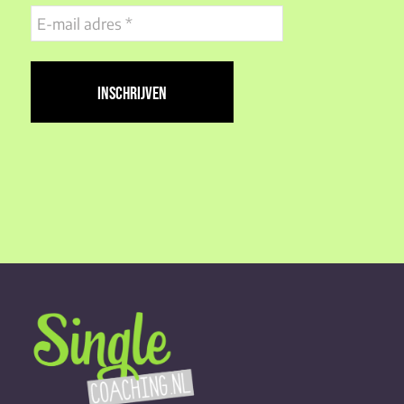
E-
mail
adres
(Vereist)