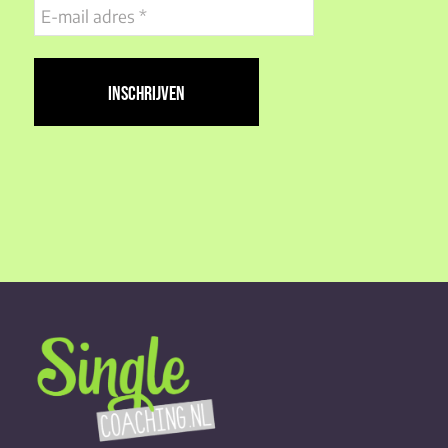
E-
mail
adres
(Vereist)