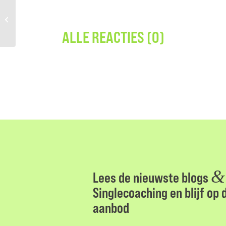
Sta jij open voor een
nieuwe relatie?
ALLE REACTIES (0)
&
Lees de nieuwste blogs
Singlecoaching en blijf op
aanbod