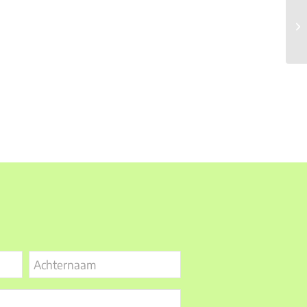
Ho
Co
Achternaam