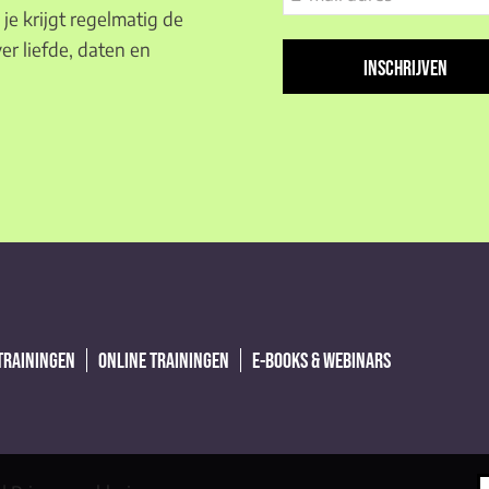
mail
je krijgt regelmatig de
adres
er liefde, daten en
(Vereist)
 TRAININGEN
ONLINE TRAININGEN
E-BOOKS & WEBINARS