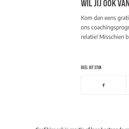
WIL JIJ OOK V
Kom dan eens
grat
ons
coachingspro
relatie! Misschien b
DEEL DIT STUK