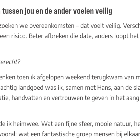
ussen jou en de ander voelen veilig
 zoeken we overeenkomsten – dat voelt veilig. Versc
n een risico. Beter afbreken die date, anders loopt he
terecht?
denken toen ik afgelopen weekend terugkwam van m
prachtig landgoed was ik, samen met Hans, aan de s
ratie, handvatten en vertrouwen te geven in het aan
e ik heimwee. Wat een fijne sfeer, mooie natuur, hee
 vooral: wat een fantastische groep mensen bij elka