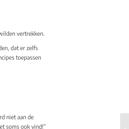
wilden vertrekken.
en, dat er zelfs
incipes toepassen
d niet aan de
het soms ook vind!”