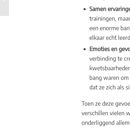
voor een nieuwe liefde
Samen ervaringe
trainingen, ma
een enorme band.
elkaar echt lee
Emoties en gevo
verbinding te c
kwetsbaarheden m
bang waren om te
dat ze zich als
Toen ze deze gevoe
verschillen vielen 
onderliggend allem