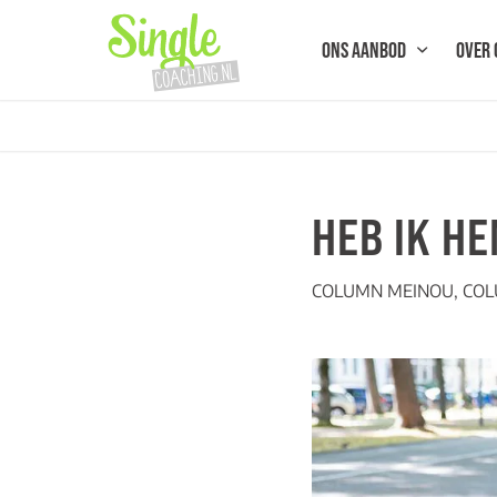
ONS AANBOD
OVER 
HEB IK H
COLUMN MEINOU
,
COL