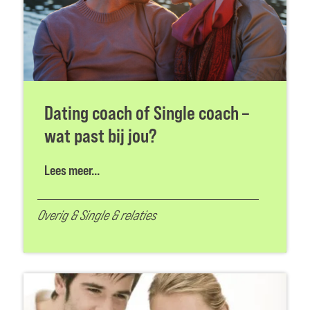
Dating coach of Single coach –
wat past bij jou?
Lees meer...
Overig
&
Single & relaties