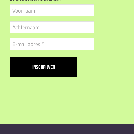
Voornaam
Achternaam
E-
mail
adres
(Vereist)