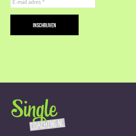
mail
adres
(Vereist)