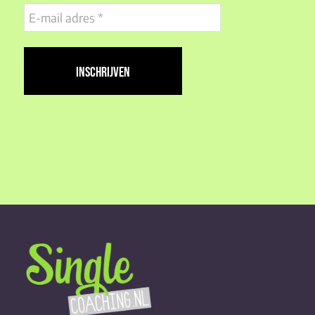
E-
mail
adres
(Vereist)