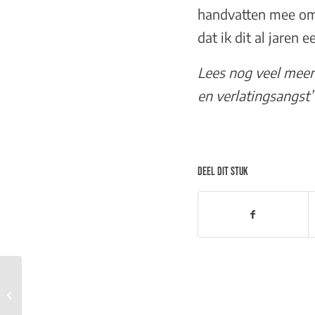
handvatten mee om 
dat ik dit al jaren
Lees nog veel
meer
en verlatingsangst”
DEEL DIT STUK
Hans en Meinou in de Dolende
Dertiger