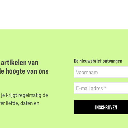
artikelen van
De nieuwsbrief ontvangen
 de hoogte van ons
Voornaam
E-
mail
je krijgt regelmatig de
adres
er liefde, daten en
(Vereist)