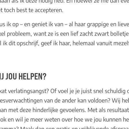
daan als ik deze nodig heb. En hoewel ze me dan ev
het toch best te accepteren.
cus ik op – en geniet ik van – al haar grappige en liev
el probleem, want ze is een lief zacht zwart bolletje
 ik dit opschrijf, geef ik haar, helemaal vanuit meze
J JOU HELPEN?
 kat verlatingsangst? Of voel je je juist snel schuldig
efdesverwachtingen van de ander kan voldoen? Wij he
 met deze hinderlijke gevoelens. Met als resultaat 
t ook en wil je meer weten over hoe we jou kunnen h
gramma
? Maak dan een gratis en vrijblijvende afspra