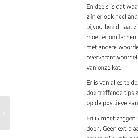
En deels is dat wa
zijn er ook heel an
bijvoorbeeld, laat 
moet er om lachen, g
met andere woorden 
oververantwoordeli
van onze kat.
Er is van alles te
doeltreffende tips 
op de positieve kan
Ik heb geleerd mezelf
geen druk meer op te
En ik moet zeggen: 
leggen
doen. Geen extra aa