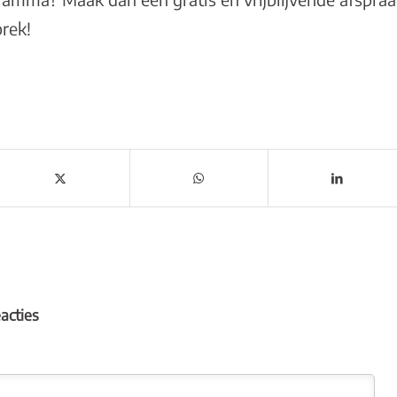
rek!
eacties