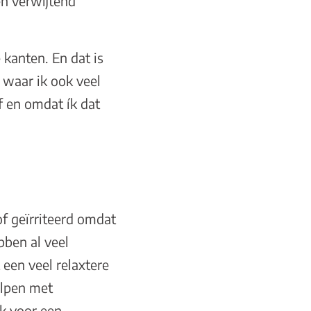
en verwijtend
e kanten. En dat is
 waar ik ook veel
lf en omdat ík dat
 of geïrriteerd omdat
bben al veel
een veel relaxtere
elpen met
ak voor een