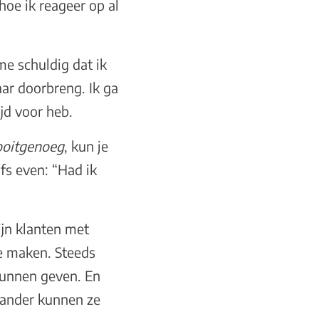
hoe ik reageer op al
 me schuldig dat ik
aar doorbreng. Ik ga
ijd voor heb.
ooitgenoeg
, kun je
fs even: “Had ik
ijn klanten met
e maken. Steeds
 kunnen geven. En
 ander kunnen ze