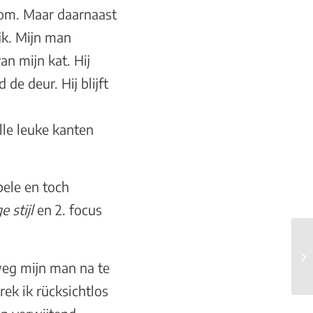
som. Maar daarnaast
jk. Mijn man
an mijn kat. Hij
de deur. Hij blijft
lle leuke kanten
pele en toch
e stijl
en 2. focus
weg mijn man na te
rek ik rücksichtlos