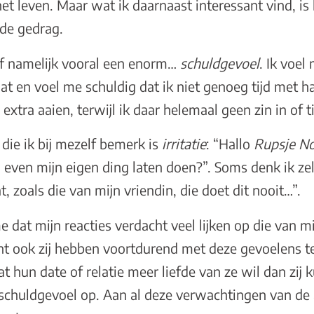
et leven. Maar wat ik daarnaast interessant vind, is 
de gedrag.
lf namelijk vooral een enorm…
schuldgevoel
. Ik voel
aat en voel me schuldig dat ik niet genoeg tijd met h
extra aaien, terwijl ik daar helemaal geen zin in of t
die ik bij mezelf bemerk is
irritatie
: “Hallo
Rupsje N
even mijn eigen ding laten doen?”. Soms denk ik zel
, zoals die van mijn vriendin, die doet dit nooit…”.
e dat mijn reacties verdacht veel lijken op die van m
t ook zij hebben voortdurend met deze gevoelens t
at hun date of relatie meer liefde van ze wil dan zij
l schuldgevoel op. Aan al deze verwachtingen van de