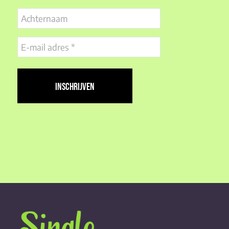
Achternaam
E-
mail
adres
(Vereist)