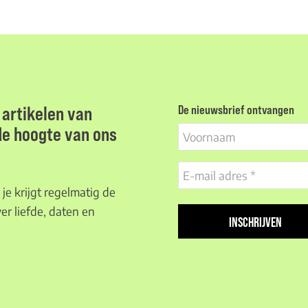
artikelen van
De nieuwsbrief ontvangen
 de hoogte van ons
Voornaam
E-
mail
je krijgt regelmatig de
adres
er liefde, daten en
(Vereist)