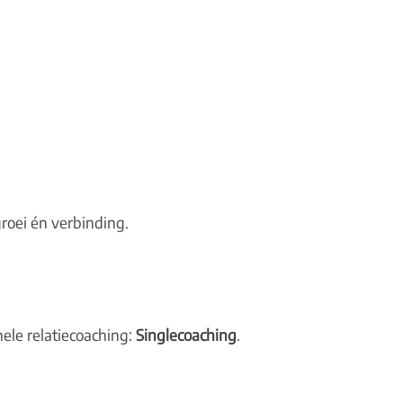
groei én verbinding.
nele relatiecoaching:
Singlecoaching
.