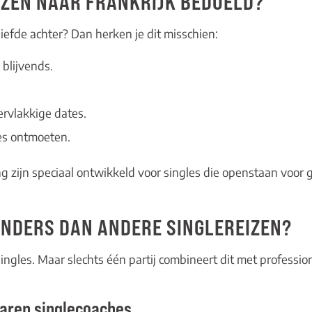
EIZEN NAAR FRANKRIJK BEDOELD?
liefde achter? Dan herken je dit misschien:
blijvends.
ervlakkige dates.
les ontmoeten.
ng zijn speciaal ontwikkeld voor singles die openstaan voor 
NDERS DAN ANDERE SINGLEREIZEN?
ngles. Maar slechts één partij combineert dit met professio
varen singlecoaches