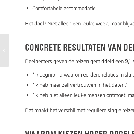
Comfortabele accommodatie
Het doel? Niet alleen een leuke week, maar blijv
De vier grootste
CONCRETE RESULTATEN VAN D
misverstanden over
flirten
Deelnemers geven de reizen gemiddeld een
9,1
.
“Ik begrijp nu waarom eerdere relaties misluk
“Ik heb meer zelfvertrouwen in het daten.”
“Ik heb niet alleen leuke mensen ontmoet, ma
Dat maakt het verschil met reguliere single reize
WAAROM KIEZEN HOGER OPGELE