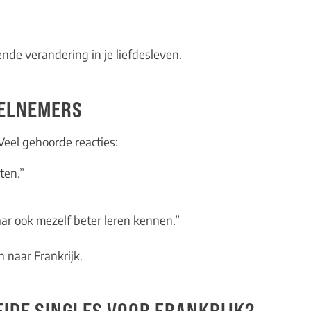
ende verandering in je liefdesleven.
EELNEMERS
 Veel gehoorde reacties:
ten.”
ar ook mezelf beter leren kennen.”
n naar Frankrijk.
IDE SINGLES VOOR FRANKRIJK?