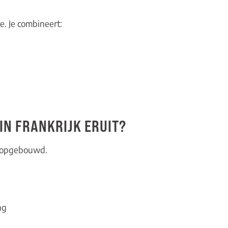
te. Je combineert:
 IN FRANKRIJK ERUIT?
g opgebouwd.
ng