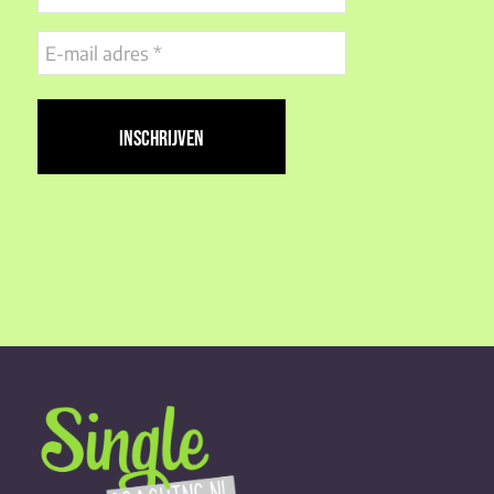
E-
mail
adres
(Vereist)