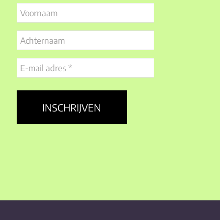
Voornaam
Achternaam
E-
mail
adres
(Vereist)