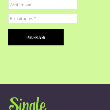
Achternaam
E-
mail
adres
(Vereist)