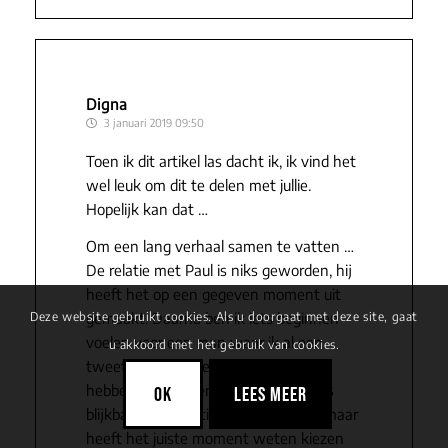
Digna
3 januari 2019 09:50
Toen ik dit artikel las dacht ik, ik vind het
wel leuk om dit te delen met jullie.
Hopelijk kan dat …
Om een lang verhaal samen te vatten …
De relatie met Paul is niks geworden, hij
heeft het op een gegeven moment uit
gemaakt. Daarna ben ik iets beginnen
Deze website gebruikt cookies. Als u doorgaat met deze site, gaat
voelen voor een man waar ik al een
u akkoord met het gebruik van cookies.
tweetal jaar bevriend mee was, we
hebben samen gerevalideerd. Hij was
OK
LEES MEER
blijkbaar al lange tijd verliefd op mij, maar
heeft het juiste moment weten kiezen