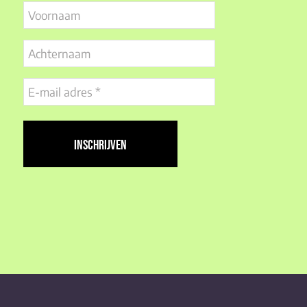
Voornaam
Achternaam
E-
mail
adres
(Vereist)