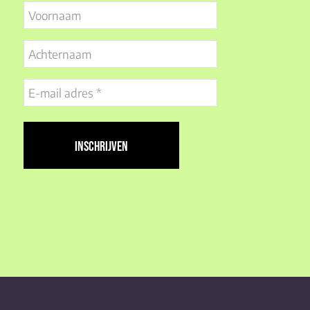
Voornaam
Achternaam
E-
mail
adres
(Vereist)