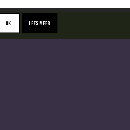
OK
LEES MEER
Achternaam