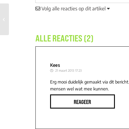
Volg alle reacties op dit artikel
Verlatingsangst en bindingsangst, hoe
werkt dat in de praktijk (6)
ALLE REACTIES (2)
Kees
21 maart 2013 17:23
Erg mooi duidelijk gemaakt via dit bericht.
mensen wel wat mee kunnen.
REAGEER