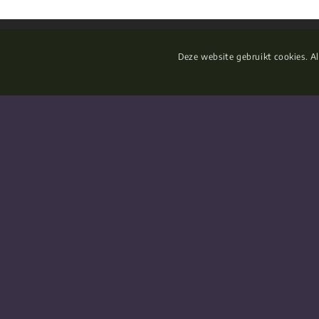
Deze website gebruikt cookies. Al
&
Lees de nieuwste blogs
Singlecoaching en blijf op
aanbod
Meld je aan voor de nieuwsbrief en 
nieuwste tips, blogs en artikelen ov
relaties in je mailbox.