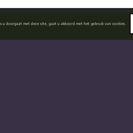
s u doorgaat met deze site, gaat u akkoord met het gebruik van cookies.
artikelen van
De nieuwsbrief ontvangen
 de hoogte van ons
Voornaam
E-
mail
je krijgt regelmatig de
adres
er liefde, daten en
(Vereist)