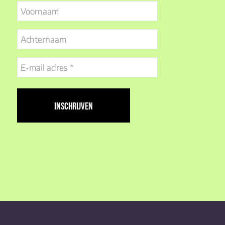
Voornaam
Achternaam
E-
mail
adres
(Vereist)