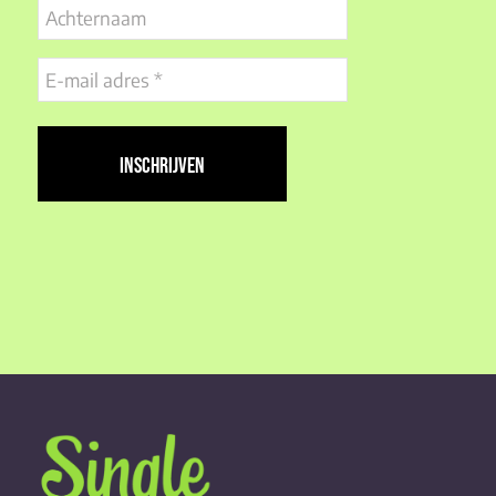
Achternaam
E-
mail
adres
(Vereist)