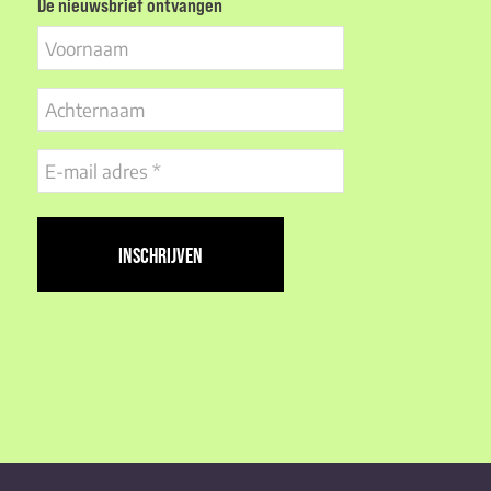
De nieuwsbrief ontvangen
Voornaam
Achternaam
E-
mail
adres
(Vereist)