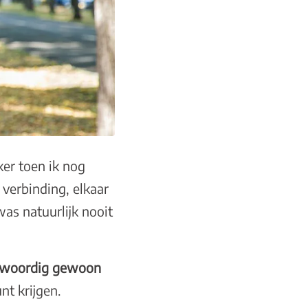
ker toen ik nog
 verbinding, elkaar
as natuurlijk nooit
genwoordig gewoon
unt krijgen.