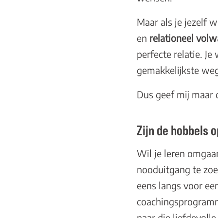
Maar als je jezelf 
en
relationeel vol
perfecte relatie. Je
gemakkelijkste weg.
Dus geef mij maar d
Zijn de hobbels o
Wil je leren omgaa
nooduitgang te zoek
eens langs voor ee
coachingsprogra
naar die liefdevoll