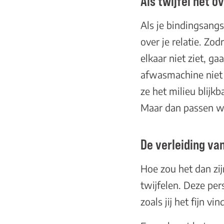
Als twijfel het 
Als je bindingsangst
over je relatie. Zod
elkaar niet ziet, g
afwasmachine niet g
ze het milieu blijk
Maar dan passen we 
De verleiding va
Hoe zou het dan zijn
twijfelen. Deze pers
zoals jij het fijn vi