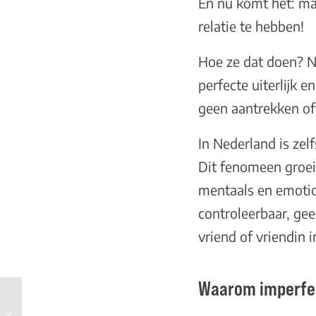
En nu komt het: ma
relatie te hebben!
Hoe ze dat doen? No
perfecte uiterlijk 
geen aantrekken of a
In Nederland is zel
Dit fenomeen groeit 
mentaals en emotion
controleerbaar, gee
vriend of vriendin 
Waarom imperfect
Je bent niet raar – je
hebt gewoon