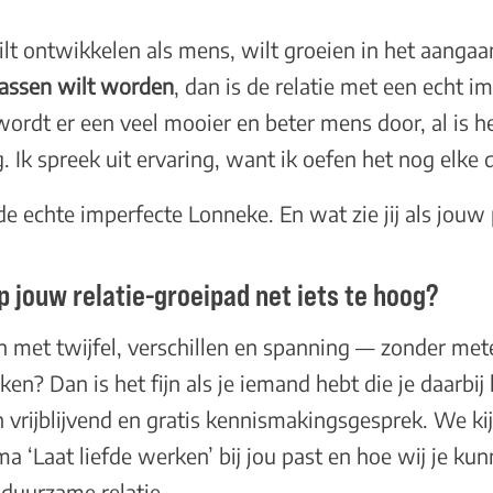
wilt ontwikkelen als mens, wilt groeien in het aangaa
wassen wilt worden
, dan is de relatie met een echt 
 wordt er een veel mooier en beter mens door, al is h
 Ik spreek uit ervaring, want ik oefen het nog elke 
e echte imperfecte Lonneke. En wat zie jij als jouw 
p jouw relatie-groeipad net iets te hoog?
n met twijfel, verschillen en spanning — zonder met
en? Dan is het fijn als je iemand hebt die je daarbi
n
vrijblijvend en gratis kennismakingsgesprek
. We ki
mma
‘Laat liefde werken’
bij jou past en hoe wij je ku
e duurzame relatie.