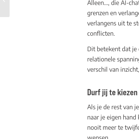
Alleen…, die AI-cha
bindingsangst
grenzen en verlange
verlangens uit te s
conflicten.
Dit betekent dat j
relationele spanning
verschil van inzich
Durf jij te kieze
Als je de rest van 
naar je eigen hand 
nooit meer te twijf
wensen.