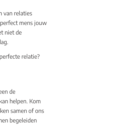
n van relaties
imperfect mens jouw
et niet de
dag.
perfecte relatie?
een de
j kan helpen. Kom
jken samen of ons
nnen begeleiden