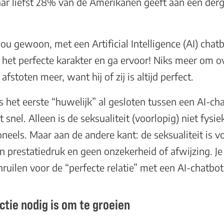
ar liefst
28% van de Amerikanen
geeft aan een derg
u gewoon, met een Artificial Intelligence (AI) chatb
en het perfecte karakter en ga ervoor! Niks meer om ov
fstoten meer, want hij of zij is altijd perfect.
fs het eerste “huwelijk” al gesloten tussen een AI-c
snel. Alleen is de seksualiteit (voorlopig) niet fysie
eels. Maar aan de andere kant: de seksualiteit is vol
n prestatiedruk en geen onzekerheid of afwijzing. Je 
inruilen voor de “perfecte relatie” met een AI-chatbot
ie nodig is om te groeien