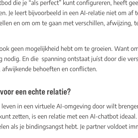
tbod die je “als perfect” kunt configureren, heeft ge
n. Je leert bijvoorbeeld in een AI-relatie niet om af
tellen en om om te gaan met verschillen, afwijzing, te
e ook geen mogelijkheid hebt om te groeien. Want om
 nodig. En die spanning ontstaat juíst door die versch
t, afwijkende behoeften en conflicten.
n voor een echte relatie?
je leven in een virtuele AI-omgeving door wilt brenge
kunt zetten, is een relatie met een AI-chatbot ideaal.
elen als je bindingsangst hebt. Je partner voldoet im