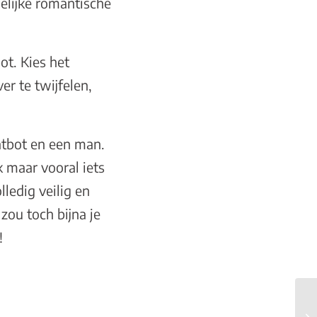
elijke romantische
ot. Kies het
er te twijfelen,
hatbot en een man.
k maar vooral iets
ledig veilig en
zou toch bijna je
!