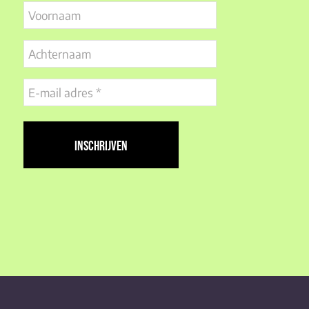
Voornaam
Achternaam
E-
mail
adres
(Vereist)