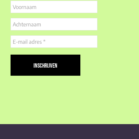
Voornaam
Achternaam
E-
mail
adres
(Vereist)