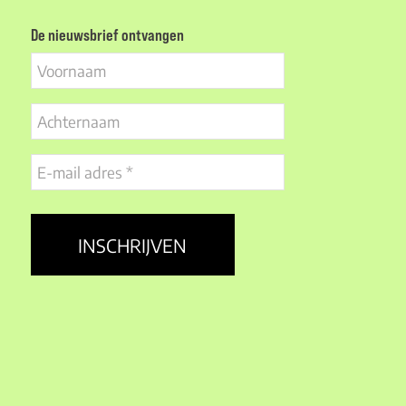
De nieuwsbrief ontvangen
Voornaam
Achternaam
E-
mail
adres
(Vereist)