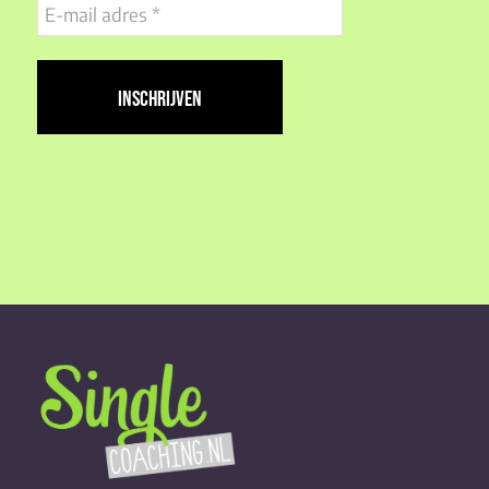
E-
mail
adres
(Vereist)